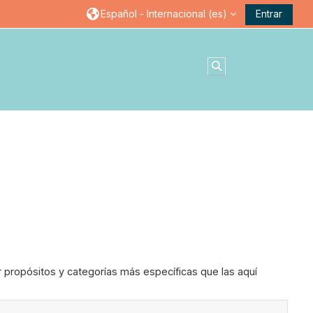
Español - Internacional ‎(es)‎
Entrar
Selector de búsqu
r propósitos y categorías más específicas que las aquí